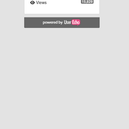
15,829
Views