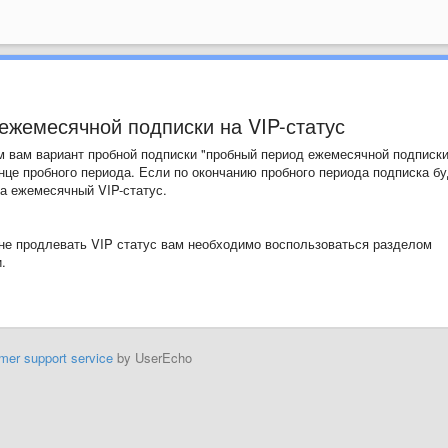
ежемесячной подписки на VIP-статус
 вам вариант пробной подписки "пробный период ежемесячной подписки
нце пробного периода. Если по окончанию пробного периода подписка бу
на ежемесячный VIP-статус.
 не продлевать VIP статус вам необходимо воспользоваться разделом
.
mer support service
by UserEcho